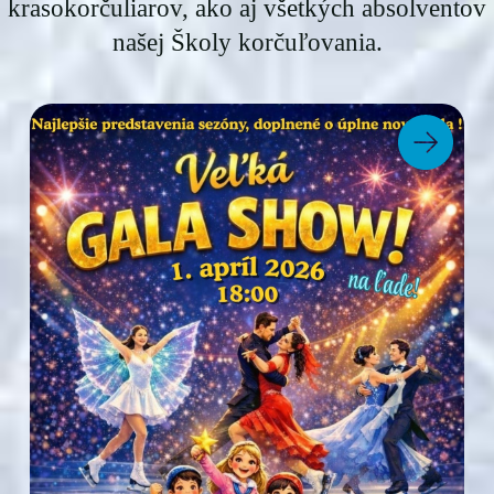
krasokorčuliarov, ako aj všetkých absolventov
našej Školy korčuľovania.