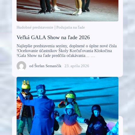
Hudobné predstavenie
Podujatia na ľade
Veľká GALA Show na ľade 2026
Najlepšie predstavenia sezóny, doplnené o úplne nové čísla
!Oceňovanie účastníkov Školy Korčuľovania Klokočina
!Gala Show na ľade predčila očakávania… …
od
Štefan Semančík
23. apríla 2026