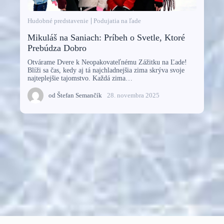
Hudobné predstavenie
Podujatia na ľade
Mikuláš na Saniach: Príbeh o Svetle, Ktoré
Prebúdza Dobro
Otvárame Dvere k Neopakovateľnému Zážitku na Ľade!
Blíži sa čas, kedy aj tá najchladnejšia zima skrýva svoje
najteplejšie tajomstvo. Každá zima…
od
Štefan Semančík
28. novembra 2025