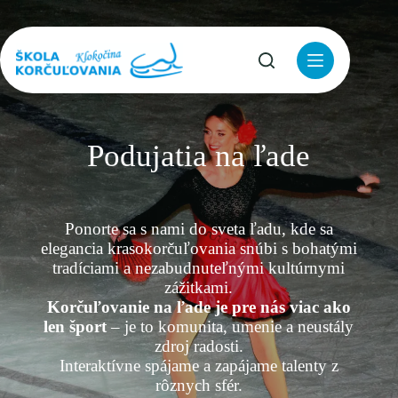
Skip
to
content
Podujatia na ľade
Ponorte sa s nami do sveta ľadu, kde sa
elegancia krasokorčuľovania snúbi s bohatými
tradíciami a nezabudnuteľnými kultúrnymi
zážitkami.
Korčuľovanie na ľade je pre nás viac ako
len šport
– je to komunita, umenie a neustály
zdroj radosti.
Interaktívne spájame a zapájame talenty z
rôznych sfér.