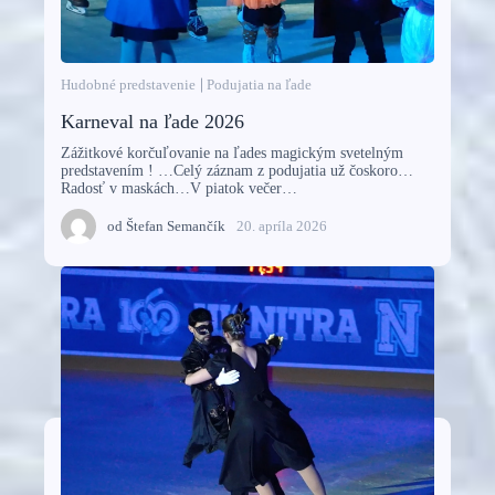
Hudobné predstavenie
Podujatia na ľade
Karneval na ľade 2026
Zážitkové korčuľovanie na ľades magickým svetelným
predstavením ! …Celý záznam z podujatia už čoskoro…
Radosť v maskách…V piatok večer…
od
Štefan Semančík
20. apríla 2026