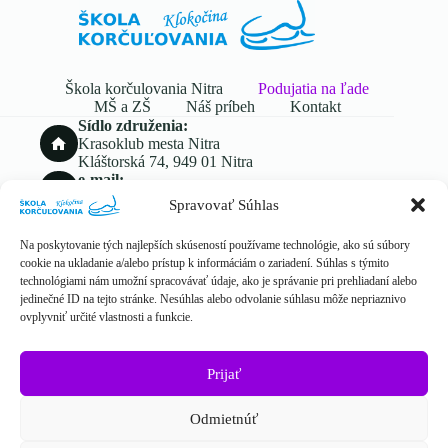
Škola korčulovania Nitra
Podujatia na ľade
MŠ a ZŠ
Náš príbeh
Kontakt
Sídlo združenia:
Krasoklub mesta Nitra
Kláštorská 74, 949 01 Nitra
e-mail:
info@kkm.sk
Spravovať Súhlas
Telefón:
+421 903 622 179
Na poskytovanie tých najlepších skúseností používame technológie, ako sú súbory
Rozvrh tréningov:
cookie na ukladanie a/alebo prístup k informáciám o zariadení. Súhlas s týmito
st 17:00 - 18:00
technológiami nám umožní spracovávať údaje, ako je správanie pri prehliadaní alebo
pi 17:00 - 18:00
jedinečné ID na tejto stránke. Nesúhlas alebo odvolanie súhlasu môže nepriaznivo
so 8:45 - 9:45
ovplyvniť určité vlastnosti a funkcie.
Prijať
Copyright © 2026 - Škola korčuľovania Nitra
Odmietnúť