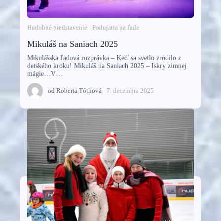
Hudobné predstavenie
Podujatia na ľade
Mikuláš na Saniach 2025
Mikulášska ľadová rozprávka – Keď sa svetlo zrodilo z
detského kroku! Mikuláš na Saniach 2025 – Iskry zimnej
mágie…V…
od
Roberta Tóthová
7. decembra 2025