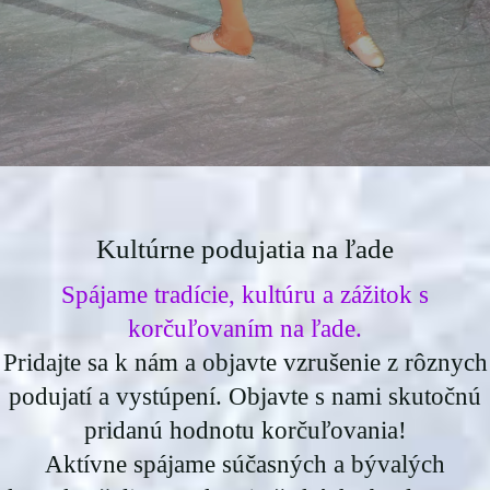
Kultúrne podujatia na ľade
Spájame tradície, kultúru a zážitok s
korčuľovaním na ľade.
Pridajte sa k nám a objavte vzrušenie z rôznych
podujatí a vystúpení. Objavte s nami skutočnú
pridanú hodnotu korčuľovania!
Aktívne spájame súčasných a bývalých