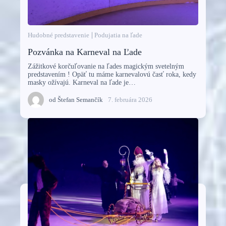
Hudobné predstavenie
Podujatia na ľade
Pozvánka na Karneval na Ľade
Zážitkové korčuľovanie na ľades magickým svetelným
predstavením ! Opäť tu máme karnevalovú časť roka, kedy
masky ožívajú. Karneval na ľade je…
od
Štefan Semančík
7. februára 2026